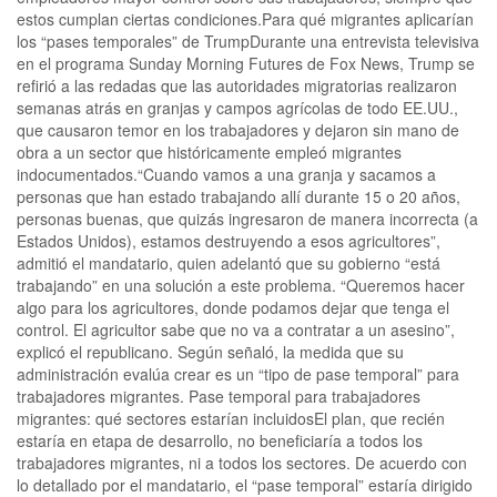
estos cumplan ciertas condiciones.Para qué migrantes aplicarían
los “pases temporales” de TrumpDurante una entrevista televisiva
en el programa Sunday Morning Futures de Fox News, Trump se
refirió a las redadas que las autoridades migratorias realizaron
semanas atrás en granjas y campos agrícolas de todo EE.UU.,
que causaron temor en los trabajadores y dejaron sin mano de
obra a un sector que históricamente empleó migrantes
indocumentados.“Cuando vamos a una granja y sacamos a
personas que han estado trabajando allí durante 15 o 20 años,
personas buenas, que quizás ingresaron de manera incorrecta (a
Estados Unidos), estamos destruyendo a esos agricultores”,
admitió el mandatario, quien adelantó que su gobierno “está
trabajando” en una solución a este problema. “Queremos hacer
algo para los agricultores, donde podamos dejar que tenga el
control. El agricultor sabe que no va a contratar a un asesino”,
explicó el republicano. Según señaló, la medida que su
administración evalúa crear es un “tipo de pase temporal” para
trabajadores migrantes. Pase temporal para trabajadores
migrantes: qué sectores estarían incluidosEl plan, que recién
estaría en etapa de desarrollo, no beneficiaría a todos los
trabajadores migrantes, ni a todos los sectores. De acuerdo con
lo detallado por el mandatario, el “pase temporal” estaría dirigido