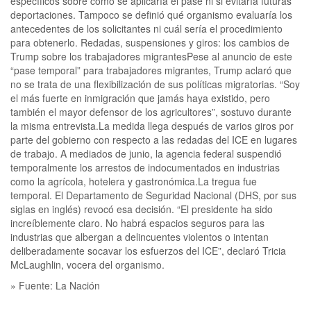
específicos sobre cómo se aplicaría el pase ni si evitaría futuras
deportaciones. Tampoco se definió qué organismo evaluaría los
antecedentes de los solicitantes ni cuál sería el procedimiento
para obtenerlo. Redadas, suspensiones y giros: los cambios de
Trump sobre los trabajadores migrantesPese al anuncio de este
“pase temporal” para trabajadores migrantes, Trump aclaró que
no se trata de una flexibilización de sus políticas migratorias. “Soy
el más fuerte en inmigración que jamás haya existido, pero
también el mayor defensor de los agricultores”, sostuvo durante
la misma entrevista.La medida llega después de varios giros por
parte del gobierno con respecto a las redadas del ICE en lugares
de trabajo. A mediados de junio, la agencia federal suspendió
temporalmente los arrestos de indocumentados en industrias
como la agrícola, hotelera y gastronómica.La tregua fue
temporal. El Departamento de Seguridad Nacional (DHS, por sus
siglas en inglés) revocó esa decisión. “El presidente ha sido
increíblemente claro. No habrá espacios seguros para las
industrias que albergan a delincuentes violentos o intentan
deliberadamente socavar los esfuerzos del ICE”, declaró Tricia
McLaughlin, vocera del organismo.
» Fuente: La Nación