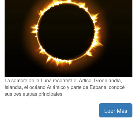
La sombra de la Luna recorrerá el Ártico, Groenlandia,
Islandia, el océano Atlántico y parte de España; conocé
sus tres etapas principales
Leer Más