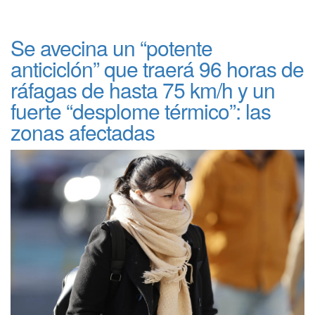
Se avecina un “potente
anticiclón” que traerá 96 horas de
ráfagas de hasta 75 km/h y un
fuerte “desplome térmico”: las
zonas afectadas