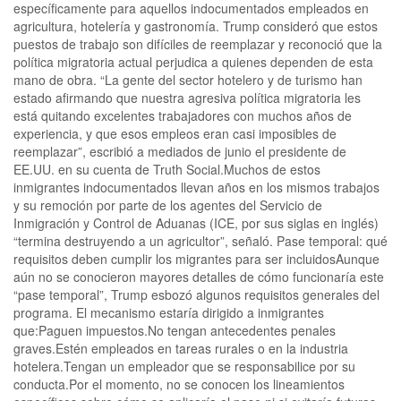
específicamente para aquellos indocumentados empleados en
agricultura, hotelería y gastronomía. Trump consideró que estos
puestos de trabajo son difíciles de reemplazar y reconoció que la
política migratoria actual perjudica a quienes dependen de esta
mano de obra. “La gente del sector hotelero y de turismo han
estado afirmando que nuestra agresiva política migratoria les
está quitando excelentes trabajadores con muchos años de
experiencia, y que esos empleos eran casi imposibles de
reemplazar”, escribió a mediados de junio el presidente de
EE.UU. en su cuenta de Truth Social.Muchos de estos
inmigrantes indocumentados llevan años en los mismos trabajos
y su remoción por parte de los agentes del Servicio de
Inmigración y Control de Aduanas (ICE, por sus siglas en inglés)
“termina destruyendo a un agricultor”, señaló. Pase temporal: qué
requisitos deben cumplir los migrantes para ser incluidosAunque
aún no se conocieron mayores detalles de cómo funcionaría este
“pase temporal”, Trump esbozó algunos requisitos generales del
programa. El mecanismo estaría dirigido a inmigrantes
que:Paguen impuestos.No tengan antecedentes penales
graves.Estén empleados en tareas rurales o en la industria
hotelera.Tengan un empleador que se responsabilice por su
conducta.Por el momento, no se conocen los lineamientos