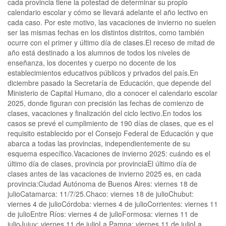
cada provincia tiene la potestad de determinar su propio
calendario escolar y cómo se llevará adelante el año lectivo en
cada caso. Por este motivo, las vacaciones de invierno no suelen
ser las mismas fechas en los distintos distritos, como también
ocurre con el primer y último día de clases.El receso de mitad de
año está destinado a los alumnos de todos los niveles de
enseñanza, los docentes y cuerpo no docente de los
establecimientos educativos públicos y privados del país.En
diciembre pasado la Secretaría de Educación, que depende del
Ministerio de Capital Humano, dio a conocer el calendario escolar
2025, donde figuran con precisión las fechas de comienzo de
clases, vacaciones y finalización del ciclo lectivo.En todos los
casos se prevé el cumplimiento de 190 días de clases, que es el
requisito establecido por el Consejo Federal de Educación y que
abarca a todas las provincias, independientemente de su
esquema específico.Vacaciones de invierno 2025: cuándo es el
último día de clases, provincia por provinciaEl último día de
clases antes de las vacaciones de invierno 2025 es, en cada
provincia:Ciudad Autónoma de Buenos Aires: viernes 18 de
julioCatamarca: 11/7/25.Chaco: viernes 18 de julioChubut:
viernes 4 de julioCórdoba: viernes 4 de julioCorrientes: viernes 11
de julioEntre Ríos: viernes 4 de julioFormosa: viernes 11 de
julioJujuy: viernes 11 de julioLa Pampa: viernes 11 de julioLa