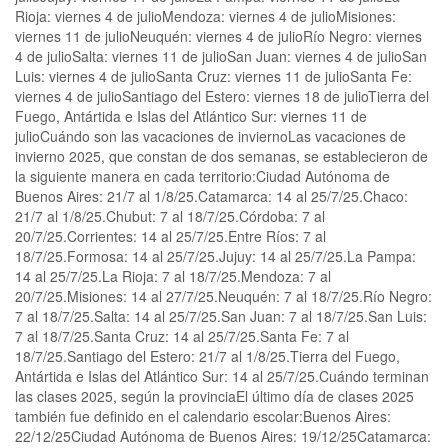
Rioja: viernes 4 de julioMendoza: viernes 4 de julioMisiones:
viernes 11 de julioNeuquén: viernes 4 de julioRío Negro: viernes
4 de julioSalta: viernes 11 de julioSan Juan: viernes 4 de julioSan
Luis: viernes 4 de julioSanta Cruz: viernes 11 de julioSanta Fe:
viernes 4 de julioSantiago del Estero: viernes 18 de julioTierra del
Fuego, Antártida e Islas del Atlántico Sur: viernes 11 de
julioCuándo son las vacaciones de inviernoLas vacaciones de
invierno 2025, que constan de dos semanas, se establecieron de
la siguiente manera en cada territorio:Ciudad Autónoma de
Buenos Aires: 21/7 al 1/8/25.Catamarca: 14 al 25/7/25.Chaco:
21/7 al 1/8/25.Chubut: 7 al 18/7/25.Córdoba: 7 al
20/7/25.Corrientes: 14 al 25/7/25.Entre Ríos: 7 al
18/7/25.Formosa: 14 al 25/7/25.Jujuy: 14 al 25/7/25.La Pampa:
14 al 25/7/25.La Rioja: 7 al 18/7/25.Mendoza: 7 al
20/7/25.Misiones: 14 al 27/7/25.Neuquén: 7 al 18/7/25.Río Negro:
7 al 18/7/25.Salta: 14 al 25/7/25.San Juan: 7 al 18/7/25.San Luis:
7 al 18/7/25.Santa Cruz: 14 al 25/7/25.Santa Fe: 7 al
18/7/25.Santiago del Estero: 21/7 al 1/8/25.Tierra del Fuego,
Antártida e Islas del Atlántico Sur: 14 al 25/7/25.Cuándo terminan
las clases 2025, según la provinciaEl último día de clases 2025
también fue definido en el calendario escolar:Buenos Aires:
22/12/25Ciudad Autónoma de Buenos Aires: 19/12/25Catamarca: