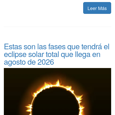
Leer Más
Estas son las fases que tendrá el
eclipse solar total que llega en
agosto de 2026