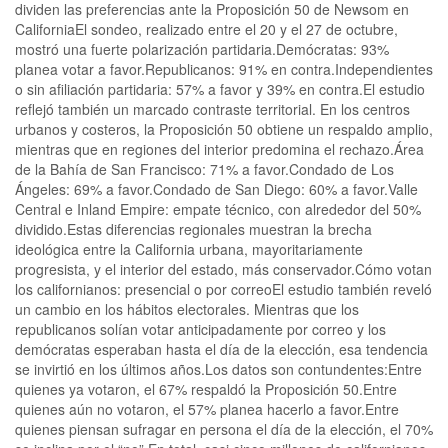
dividen las preferencias ante la Proposición 50 de Newsom en
CaliforniaEl sondeo, realizado entre el 20 y el 27 de octubre,
mostró una fuerte polarización partidaria.Demócratas: 93%
planea votar a favor.Republicanos: 91% en contra.Independientes
o sin afiliación partidaria: 57% a favor y 39% en contra.El estudio
reflejó también un marcado contraste territorial. En los centros
urbanos y costeros, la Proposición 50 obtiene un respaldo amplio,
mientras que en regiones del interior predomina el rechazo.Área
de la Bahía de San Francisco: 71% a favor.Condado de Los
Ángeles: 69% a favor.Condado de San Diego: 60% a favor.Valle
Central e Inland Empire: empate técnico, con alrededor del 50%
dividido.Estas diferencias regionales muestran la brecha
ideológica entre la California urbana, mayoritariamente
progresista, y el interior del estado, más conservador.Cómo votan
los californianos: presencial o por correoEl estudio también reveló
un cambio en los hábitos electorales. Mientras que los
republicanos solían votar anticipadamente por correo y los
demócratas esperaban hasta el día de la elección, esa tendencia
se invirtió en los últimos años.Los datos son contundentes:Entre
quienes ya votaron, el 67% respaldó la Proposición 50.Entre
quienes aún no votaron, el 57% planea hacerlo a favor.Entre
quienes piensan sufragar en persona el día de la elección, el 70%