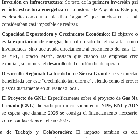
Inversión en Infraestructura:
Se trata de la
primera inversión pr
en infraestructura energética
en la historia de Argentina
. Este pro
es descrito como una iniciativa "gigante" que muchos en la indu
consideraban casi imposible de realizar
.
Capacidad Exportadora y Crecimiento Económico:
El objetivo c
es la
exportación de energía
, lo cual no solo beneficia a las comp
involucradas, sino que ayuda directamente al crecimiento del país
. E
de YPF, Horacio Marín, destaca que cuando las empresas cre
exportan, se impulsa el desarrollo de la nación donde operan
.
Desarrollo Regional:
La localidad de
Sierra Grande
se ve directa
beneficiada por este "crecimiento tan enorme", viendo cómo el proyec
plasma diariamente en su realidad local
.
El Proyecto de GNL:
Específicamente sobre el proyecto de
Gas Na
Licuado (GNL)
, liderado por un consorcio entre
YPF, ENI y A
se espera que durante 2026 se consiga el financiamiento necesario
comenzar las obras en el año 2027
.
ra de Trabajo y Colaboración:
El impacto también es cuali