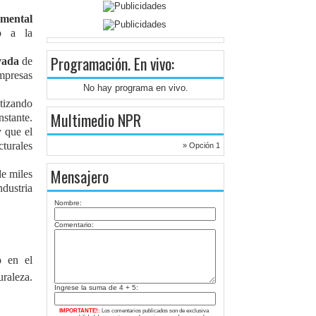
mental
o a la
Programación
. En vivo:
vada
de
mpresas
No hay programa en vivo.
atizando
Multimedio NPR
stante.
 que el
cturales
» Opción 1
Mensajero
e miles
dustria
Nombre:
Comentario:
o en el
uraleza.
Ingrese la suma de 4 + 5:
IMPORTANTE!:
Los comentarios publicados son de exclusiva