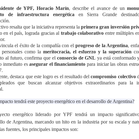
sidente de YPF, Horacio Marín
, describe el avance de un
monu
to de infraestructura energética
en Sierra Grande destinad
ción.
ctivo resalta que la iniciativa representa la
primera gran inversión pri
po en el país, lograda gracias al
trabajo colaborativo
entre múltiples e
or.
incula el éxito de la compañía con el
progreso de la Argentina
, enf
s personales como la
meritocracia, el esfuerzo y la superación
con
o al futuro, confirma que el
consorcio de GNL
ya está conformado y
vo inmediato es
asegurar el financiamiento
para iniciar las obras estru
7.
nte, destaca que este logro es el resultado del
compromiso colectivo
d
leados que buscan alcanzar objetivos extraordinarios para la in
l.
pacto tendrá este proyecto energético en el desarrollo de Argentina?
yecto energético liderado por YPF tendrá un impacto significativ
llo de Argentina, marcando un hito en la industria por su escala y nat
as fuentes, los principales impactos son: