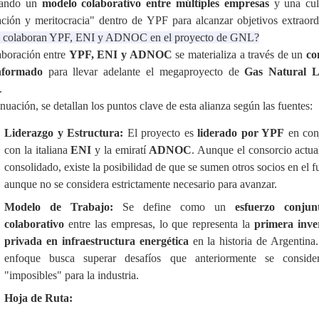
tando un
modelo colaborativo entre múltiples empresas
y una cul
ación y meritocracia" dentro de YPF para alcanzar objetivos extraordi
colaboran YPF, ENI y ADNOC en el proyecto de GNL?
aboración entre
YPF, ENI y ADNOC
se materializa a través de un
co
nformado
para llevar adelante el megaproyecto de
Gas Natural L
.
nuación, se detallan los puntos clave de esta alianza según las fuentes:
Liderazgo y Estructura:
El proyecto es
liderado por YPF
en con
con la italiana
ENI
y la emiratí
ADNOC
. Aunque el consorcio actua
consolidado, existe la posibilidad de que se sumen otros socios en el f
aunque no se considera estrictamente necesario para avanzar
.
Modelo de Trabajo:
Se define como un
esfuerzo conju
colaborativo
entre las empresas, lo que representa la
primera inve
privada en infraestructura energética
en la historia de Argentina
enfoque busca superar desafíos que anteriormente se conside
"imposibles" para la industria
.
Hoja de Ruta: