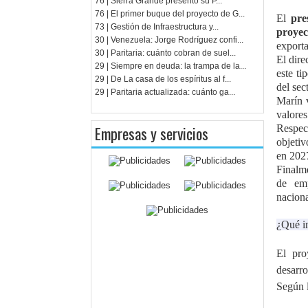
76 | Sierra Grande presentó su P...
76 | El primer buque del proyecto de G...
El
pre
73 | Gestión de Infraestructura y...
proyec
30 | Venezuela: Jorge Rodríguez confi...
exporta
30 | Paritaria: cuánto cobran de suel...
El dire
29 | Siempre en deuda: la trampa de la...
este ti
29 | De La casa de los espíritus al f...
del sect
29 | Paritaria actualizada: cuánto ga...
Marín v
valore
Empresas y servicios
Respect
objeti
en 202
Finalme
de emp
naciona
¿Qué im
El pro
desarro
Según l