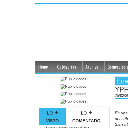
Home
Categorías
Archivo
Comercios y
Ene
YPF
25/02/
lo +
lo +
En una 
descri
visto
comentado
Sierra 