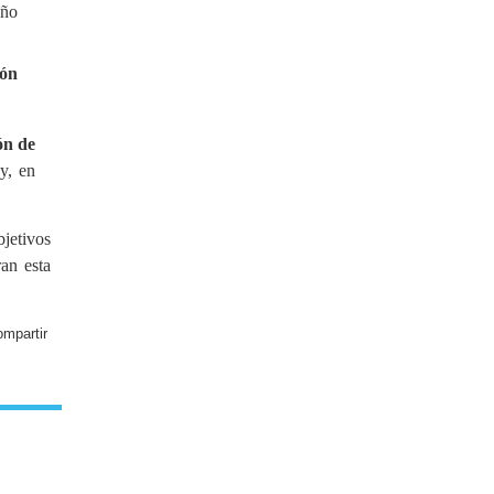
año
ión
ón de
y, en
jetivos
an esta