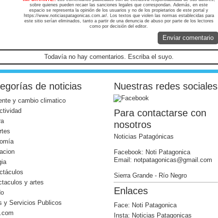
sobre quienes pueden recaer las sanciones legales que correspondan. Además, en este
espacio se representa la opinión de los usuarios y no de los propietarios de este portal y
https://www.noticiaspatagonicas.com.ar/. Los textos que violen las normas establecidas para
este sitio serían eliminados, tanto a partir de una denuncia de abuso por parte de los lectores
como por decisión del editor.
Enviar comentario
Todavía no hay comentarios. Escriba el suyo.
egorías de noticias
Nuestras redes sociales
nte y cambio climatico
ctividad
Para contactarse con
ra
nosotros
rtes
Noticias Patagónicas
omía
acion
Facebook: Noti Patagonica
Email: notpatagonicas@gmail.com
gia
ctáculos
Sierra Grande - Río Negro
taculos y artes
Enlaces
do
 y Servicios Publicos
Face: Noti Patagonica
l.com
Insta: Noticias Patagonicas