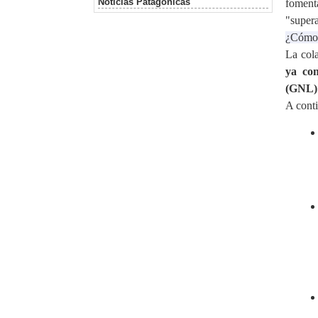
Noticias Patagonicas
fomen
"super
¿Cómo 
La col
ya co
(GNL)
A conti