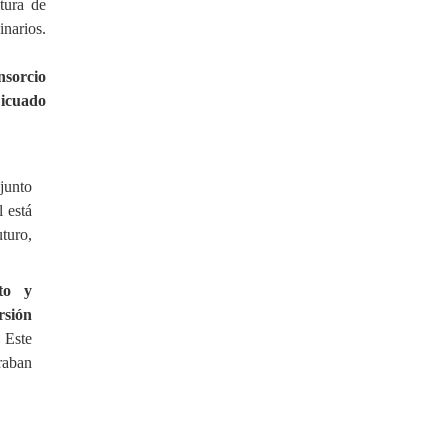
tura de
narios.
nsorcio
icuado
junto
l está
uturo,
nto y
rsión
. Este
raban