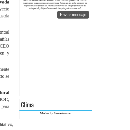
responsabilidad de sus autores, sobre quienes pueden recaer las
ivada
sanciones legales que correspondan. Además, en este espacio se
representa la opinión de los usuarios y no de los propietarios de
yecto
este portal y https://www.noticiaspatagonicas.com.ar/.
Enviar mensaje
stria
entral
añías
l CEO
cen y
mente
to se
tural
DNOC
,
Clima
 para
Weather by Freemeteo.com
tativo,