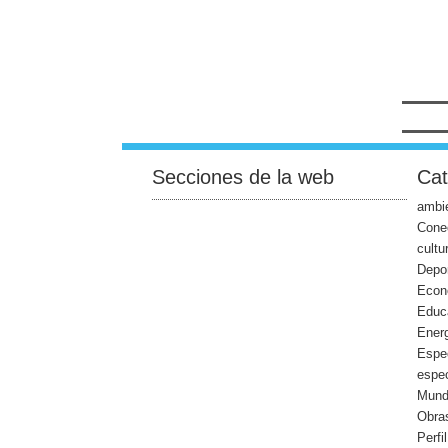
Secciones de la web
Cat
ambie
Cone
cultu
Depo
Econ
Educ
Ener
Espe
espec
Mun
Obras
Perfi