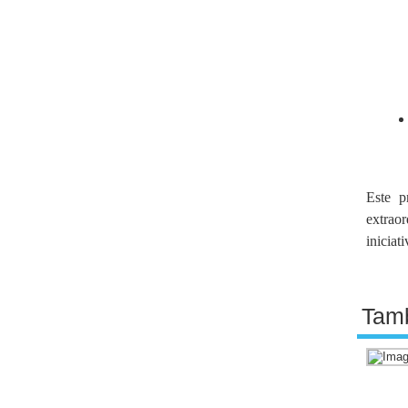
Este p
extrao
iniciati
Tamb