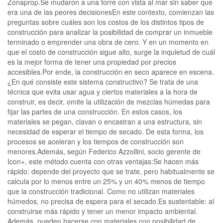
Zonaprop.Se mudaron a una torre con vista al mar sin saber que
era una de las peores decisionesEn este contexto, comienzan las
preguntas sobre cuáles son los costos de los distintos tipos de
construcción para analizar la posibilidad de comprar un inmueble
terminado o emprender una obra de cero. Y en un momento en
que el costo de construcción sigue alto, surge la inquietud de cuál
es la mejor forma de tener una propiedad por precios
accesibles.Por ende, la construcción en seco aparece en escena.
¿En qué consiste este sistema constructivo? Se trata de una
técnica que evita usar agua y ciertos materiales a la hora de
construir, es decir, omite la utilización de mezclas húmedas para
fijar las partes de una construcción. En estos casos, los
materiales se pegan, clavan o encastran a una estructura, sin
necesidad de esperar el tiempo de secado. De esta forma, los
procesos se aceleran y los tiempos de construcción son
menores.Además, según Federico Azzollini, socio gerente de
Icon+, este método cuenta con otras ventajas:Se hacen más
rápido: depende del proyecto que se trate, pero habitualmente se
calcula por lo menos entre un 25% y un 40% menos de tiempo
que la construcción tradicional. Como no utilizan materiales
húmedos, no precisa de espera para el secado.Es sustentable: al
construirse más rápido y tener un menor impacto ambiental.
Además, pueden hacerse con materiales con posibilidad de