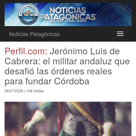
Noticias Patagónicas
Toggle
navigati
Perfil.com:
Jerónimo Luis de
Cabrera: el militar andaluz que
desafió las órdenes reales
para fundar Córdoba
06/07/2026 | 108 visitas