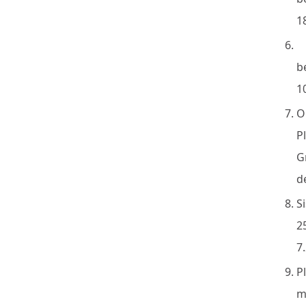
1
M
b
1
O
P
G
d
S
2
7
P
m