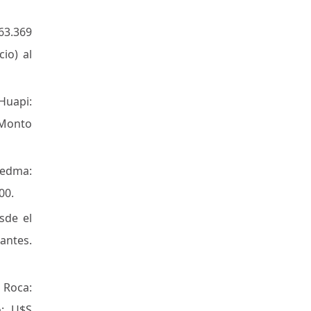
63.369
io) al
Huapi:
 Monto
iedma:
00.
sde el
tantes.
 Roca:
o: U$S