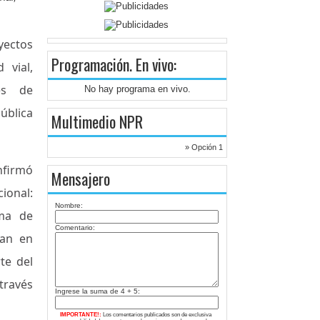
yectos
Programación
. En vivo:
 vial,
nes de
No hay programa en vivo.
ública
Multimedio NPR
» Opción 1
onfirmó
Mensajero
ional:
Nombre:
ema de
Comentario:
ran en
te del
través
Ingrese la suma de 4 + 5:
IMPORTANTE!:
Los comentarios publicados son de exclusiva