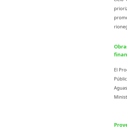
priori
promo
rioneg
Obra
fina
El Pro
Públi
Aguas
Minis
Proy