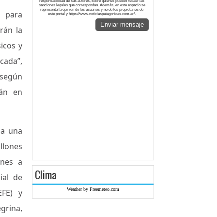
responsabilidad de sus autores, sobre quienes pueden recaer las
sanciones legales que correspondan. Además, en este espacio se
representa la opinión de los usuarios y no de los propietarios de
s para
este portal y https://www.noticiaspatagonicas.com.ar/.
Enviar mensaje
rán la
icos y
cada”,
“según
rán en
la una
llones
ones a
Clima
ial de
Weather by Freemeteo.com
EFE) y
grina,