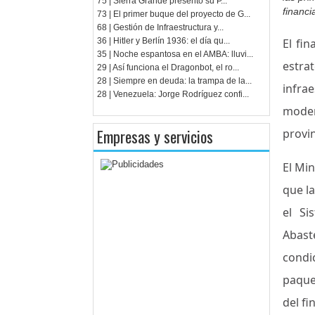
75 | Sierra Grande presentó su P...
financi
73 | El primer buque del proyecto de G...
68 | Gestión de Infraestructura y...
36 | Hitler y Berlín 1936: el día qu...
El fi
35 | Noche espantosa en el AMBA: lluvi...
estra
29 | Así funciona el Dragonbot, el ro...
28 | Siempre en deuda: la trampa de la...
infra
28 | Venezuela: Jorge Rodríguez confi...
moder
Empresas y servicios
provin
El Min
que l
el Si
Abast
condi
paque
del fi