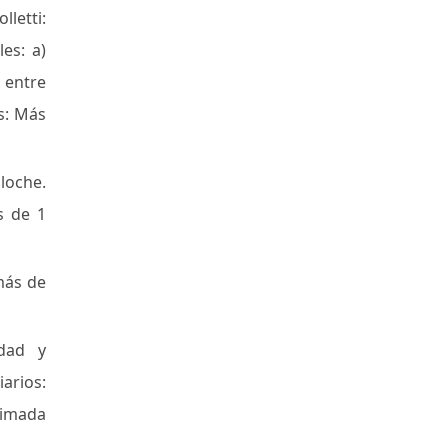
letti:
es: a)
o entre
os: Más
loche.
s de 1
más de
idad y
iarios:
stimada