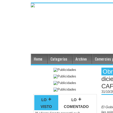
Home
Categorías
Archivo
Comercios y
Obr
dici
CA
31/10/
lo +
lo +
visto
comentado
El Gobi
las pri