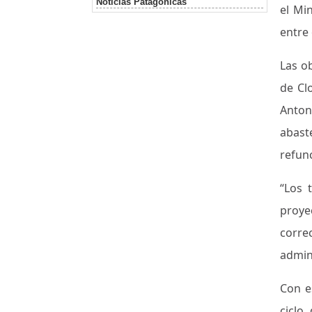
Noticias Patagonicas
el Mi
entre 
Las ob
de Cl
Anton
abas
refun
“Los 
proye
corre
admini
Con e
ciclo