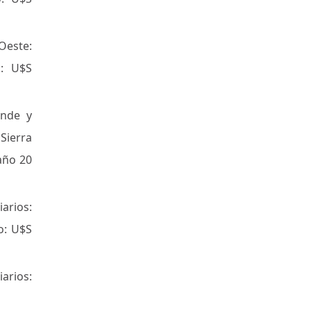
este:
o: U$S
ande y
Sierra
año 20
arios:
o: U$S
arios: