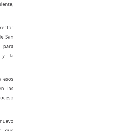
iente,
irector
de San
z para
 y la
e esos
en las
roceso
 nuevo
s, que