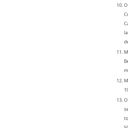
O
C
C
l
d
M
B
m
M
1
O
s
t
5