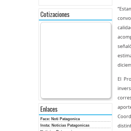
“Esta
Cotizaciones
convo
calid
acomp
señal
estim
dicie
El Pr
inver
corre
aport
Enlaces
Coord
Face: Noti Patagonica
disti
Insta: Noticias Patagonicas