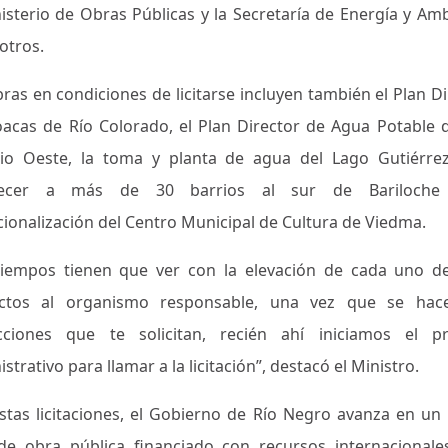
nisterio de Obras Públicas y la Secretaría de Energía y Amb
otros.
ras en condiciones de licitarse incluyen también el Plan D
oacas de Río Colorado, el Plan Director de Agua Potable 
io Oeste, la toma y planta de agua del Lago Gutiérre
tecer a más de 30 barrios al sur de Bariloche
cionalización del Centro Municipal de Cultura de Viedma.
tiempos tienen que ver con la elevación de cada uno d
ctos al organismo responsable, una vez que se hac
cciones que te solicitan, recién ahí iniciamos el p
strativo para llamar a la licitación”, destacó el Ministro.
stas licitaciones, el Gobierno de Río Negro avanza en un
 de obra pública financiado con recursos internacionale