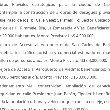
bras Pluviales estratégicas para la ciudad de Cipol
ontempla la construcción de 3 obras de desagües pluvial
alle Paso de los; b) Calle Vélez Sarsfield ; c) Sector ubicad
as calles H. Rimmele, Illia, La Esmeralda y Vías. Beneficiari
e 20.000 habitantes. Monto Previsto: U$S 4.500.000.
ejora de Acceso al Aeropuerto de San Carlos de Bari
eneficiarios: tráfico turístico y comercial estimado en má
illón de personas anuales. Monto Previsto: U$S 3.000.000.
ejora de Acceso al Aeropuerto de Viedma: beneficiarios: 
0.000 personas al día. Monto Previsto: U$S 3.000.000.
rdenamiento vial, conectividad, ampliación de capac
eguridad en calle Presidente Juan Perón, Cipolletti: benefic
oda la población urbana y vehicular que transita ese eje, e
0.000 personas. Monto previsto: U$S 12.000.000.