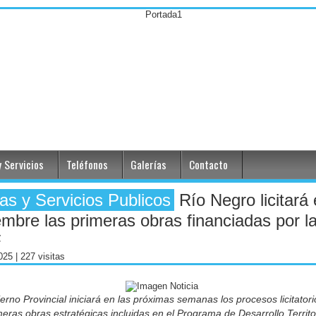
 Servicios
Teléfonos
Galerías
Contacto
as y Servicios Publicos
Río Negro licitará
embre las primeras obras financiadas por l
F
2025
| 227 visitas
erno Provincial iniciará en las próximas semanas los procesos licitator
meras obras estratégicas incluidas en el Programa de Desarrollo Territor