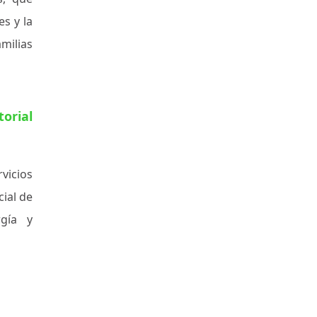
es y la
milias
orial
rvicios
ial de
rgía y