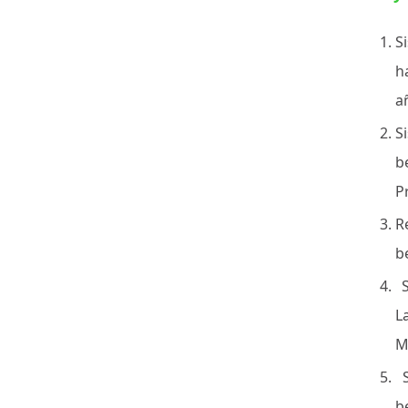
S
h
a
S
b
P
R
b
S
L
M
S
b