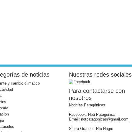
egorías de noticias
Nuestras redes sociales
nte y cambio climatico
ctividad
Para contactarse con
ra
nosotros
rtes
Noticias Patagónicas
omía
acion
Facebook: Noti Patagonica
Email: notpatagonicas@gmail.com
gia
ctáculos
Sierra Grande - Río Negro