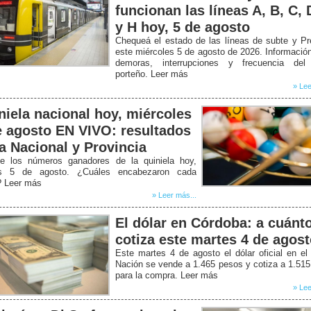
funcionan las líneas A, B, C, 
y H hoy, 5 de agosto
Chequeá el estado de las líneas de subte y P
este miércoles 5 de agosto de 2026. Informació
demoras, interrupciones y frecuencia del
porteño. Leer más
» Lee
niela nacional hoy, miércoles
e agosto EN VIVO: resultados
la Nacional y Provincia
e los números ganadores de la quiniela hoy,
s 5 de agosto. ¿Cuáles encabezaron cada
? Leer más
» Leer más...
El dólar en Córdoba: a cuánt
cotiza este martes 4 de agos
Este martes 4 de agosto el dólar oficial en e
Nación se vende a 1.465 pesos y cotiza a 1.51
para la compra. Leer más
» Lee