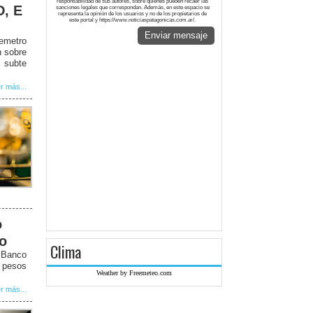
responsabilidad de sus autores, sobre quienes pueden recaer las
D, E
sanciones legales que correspondan. Además, en este espacio se
representa la opinión de los usuarios y no de los propietarios de
este portal y https://www.noticiaspatagonicas.com.ar/.
Enviar mensaje
remetro
n sobre
 subte
r más...
o
to
Clima
l Banco
5 pesos
Weather by Freemeteo.com
r más...