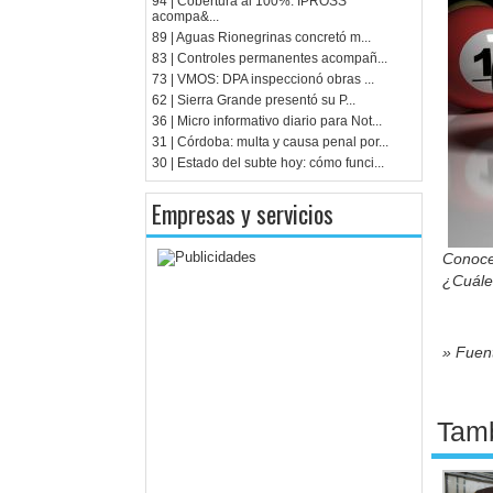
94 | Cobertura al 100%: IPROSS
acompa&...
89 | Aguas Rionegrinas concretó m...
83 | Controles permanentes acompañ...
73 | VMOS: DPA inspeccionó obras ...
62 | Sierra Grande presentó su P...
36 | Micro informativo diario para Not...
31 | Córdoba: multa y causa penal por...
30 | Estado del subte hoy: cómo funci...
Empresas y servicios
Conoce 
¿Cuále
» Fuent
Tamb