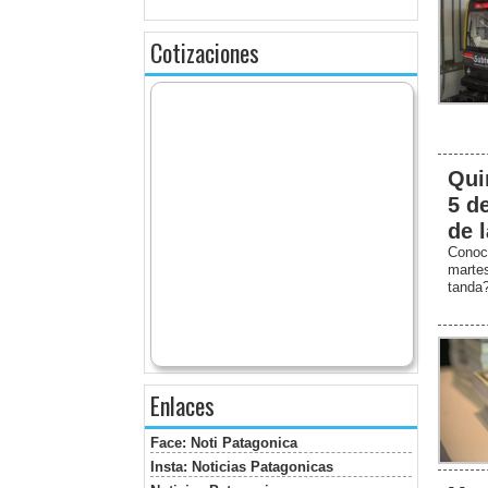
Cotizaciones
Qui
5 d
de 
Conoc
marte
tanda
Enlaces
Face: Noti Patagonica
Insta: Noticias Patagonicas