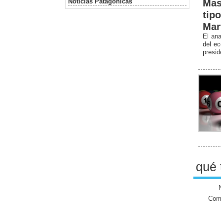
Noticias Patagonicas
Mas
tip
Mar
El ana
del ec
presid
qué 
Come