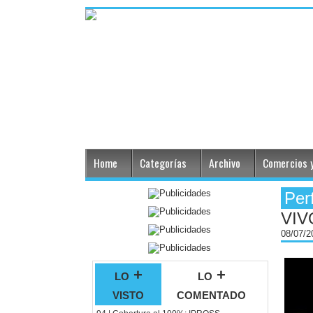
Home
Categorías
Archivo
Comercios y
Per
VIVO
08/07/
lo +
lo +
visto
comentado