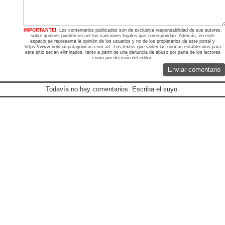
IMPORTANTE!:
Los comentarios publicados son de exclusiva responsabilidad de sus autores,
sobre quienes pueden recaer las sanciones legales que correspondan. Además, en este
espacio se representa la opinión de los usuarios y no de los propietarios de este portal y
https://www.noticiaspatagonicas.com.ar/. Los textos que violen las normas establecidas para
este sitio serían eliminados, tanto a partir de una denuncia de abuso por parte de los lectores
como por decisión del editor.
Enviar comentario
Todavía no hay comentarios. Escriba el suyo.