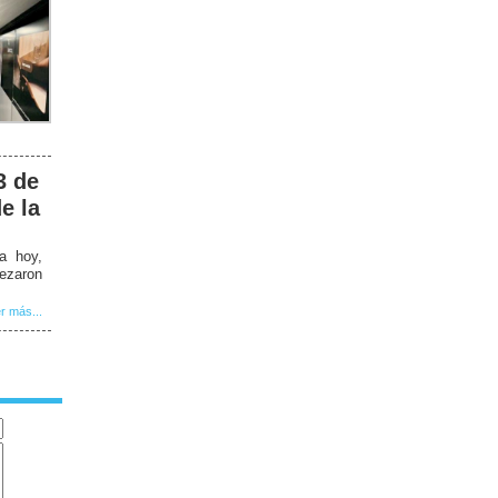
3 de
e la
a hoy,
bezaron
r más...