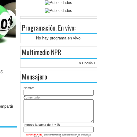
Programación
. En vivo:
No hay programa en vivo.
Multimedio NPR
» Opción 1
6.
Mensajero
Nombre:
Comentario:
Ingrese la suma de 4 + 5:
IMPORTANTE!:
Los comentarios publicados son de exclusiva