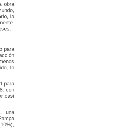
a obra
mundo,
lo, la
nente.
eses.
to para
acción
a menos
do, lo
d para
8, con
r casi
), una
 Pampa
(10%),