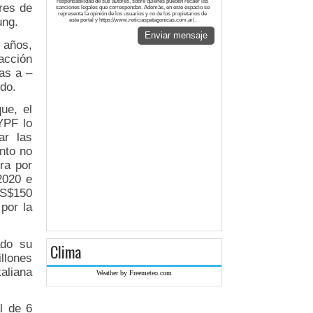
responsabilidad de sus autores, sobre quienes pueden recaer las
res de
sanciones legales que correspondan. Además, en este espacio se
representa la opinión de los usuarios y no de los propietarios de
ung.
este portal y https://www.noticiaspatagonicas.com.ar/.
Enviar mensaje
 años,
acción
as a –
do.
ue, el
YPF lo
ar las
nto no
era por
2020 e
US$150
por la
ado su
Clima
llones
taliana
Weather by Freemeteo.com
l de 6