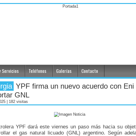
 Servicios
Teléfonos
Galerías
Contacto
rgia
YPF firma un nuevo acuerdo con Eni
ortar GNL
2025
| 182 visitas
trolera YPF dará este viernes un paso más hacia su objet
rollar el gas natural licuado (GNL) argentino. Según adela