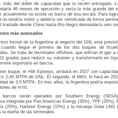
 más del doble de capacidad que la recién entregada. L
daría 46 meses de ejecución y sería la más grande del 
e actualmente no existe un barco de esa escala. Para lograr
d no tendría motor y debería ser remolcada de forma perma
el traslado desde China hasta Río Negro demandaría seis m
ctos más avanzados
reso formal de la Argentina al negocio del GNL está previs
 cuando llegue el primero de los dos buques de licuef
ados. Se trata de terminales offshore, que enfrían el gas 
62 grados para reducir su volumen y transformarlo en líqui
rmite exportarlo en barcos.
imer buque, el Hilli Episeyo, arribará en 2027 con capacida
cir 2,45 MTPA de GNL. El segundo, el MKII, lo hará en 202
idad de 3,5 MTPA. En tres años, la Argentina podría exporta
lones de m³/d.
 barcos serán operados por Southern Energy (SESA
sa integrada por Pan American Energy (30%), YPF (25%),
ía (20%), Harbour Energy (15%) y la noruega Golar LNG 
 la dueña de las terminales.