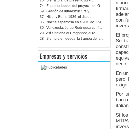
76 | Sierra Grande presentó su P...
diari
74 | El primer buque del proyecto de G...
firmar
69 | Gestión de Infraestructura y...
adela
37 | Hitler y Berlín 1936: el día qu...
con fu
36 | Noche espantosa en el AMBA: lluvi...
invers
30 | Venezuela: Jorge Rodríguez confi...
29 | Así funciona el Dragonbot, el ro...
El pro
28 | Siempre en deuda: la trampa de la...
Se tr
const
capac
Empresas y servicios
equiv
decir,
En un
pero 
exige 
Por u
barco
italia
Si lo
MTPA 
inver