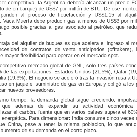
ser competitiva, la Argentina debería alcanzar un precio F
nto de embarque) de US$7 por millón de BTU. De ese monto
sponden al proceso de licuefacción y US$1,15 al alquil
. Vaca Muerta debe producir gas a menos de US$3 por mil
algo posible gracias al gas asociado al petróleo, que redu
s.
ntaja del alquiler de buques es que acelera el ingreso al m
ecesidad de contratos de venta anticipados (offtakers), 
e mayor flexibilidad para operar en el mercado spot.
 competitivo mercado global de GNL, solo tres países conc
% de las exportaciones: Estados Unidos (21,5%), Qatar (19
lia (19,3%). El negocio se aceleró tras la invasión rusa a U
uso en jaque el suministro de gas en Europa y obligó a los 
car nuevos proveedores.
smo tiempo, la demanda global sigue creciendo, impulsa
, que además de expandir su actividad económica 
lazar el carbón, fuente que en varios países supera el 60%
z energética. Para dimensionar: India consume cinco veces
ue China, pese a tener la misma población, lo que antic
e aumento de su demanda en el corto plazo.