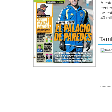
A est
center
se es
40 mil
Tamb