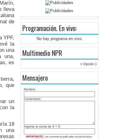
Marín,
e lleva
aliana
inal de
Programación
. En vivo:
ra YPF.
No hay programa en vivo.
evé la
on una
Multimedio NPR
a una,
as, es
» Opción 1
Mensajero
ierra,
o, que
Nombre:
Comentario:
mar un
con la
ría 18
Ingrese la suma de 4 + 5:
on una
presas
IMPORTANTE!:
Los comentarios publicados son de exclusiva