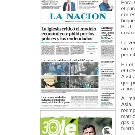
Para 
el pu
corre
buque
BTU, 
costo
La ve
sin n
permit
En el
el 60
Austra
que p
a bus
Al mi
Asia
reemp
matri
gas q
fuert