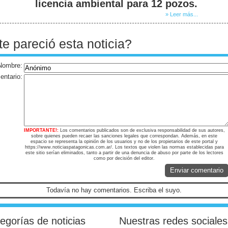
licencia ambiental para 12 pozos.
» Leer más...
te pareció esta noticia?
Nombre:
ntario:
IMPORTANTE!:
Los comentarios publicados son de exclusiva responsabilidad de sus autores,
sobre quienes pueden recaer las sanciones legales que correspondan. Además, en este
espacio se representa la opinión de los usuarios y no de los propietarios de este portal y
https://www.noticiaspatagonicas.com.ar/. Los textos que violen las normas establecidas para
este sitio serían eliminados, tanto a partir de una denuncia de abuso por parte de los lectores
como por decisión del editor.
Enviar comentario
Todavía no hay comentarios. Escriba el suyo.
egorías de noticias
Nuestras redes sociales