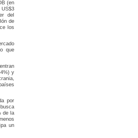
OB (en
, US$3
er del
lón de
ce los
ercado
lo que
entran
,4%) y
crania,
países
da por
busca
 de la
 menos
ipa un