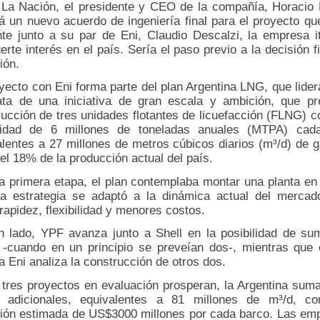
o La Nación, el presidente y CEO de la compañía, Horacio 
á un nuevo acuerdo de ingeniería final para el proyecto qu
nte junto a su par de Eni, Claudio Descalzi, la empresa it
erte interés en el país. Sería el paso previo a la decisión f
ión.
yecto con Eni forma parte del plan Argentina LNG, que lide
ata de una iniciativa de gran escala y ambición, que pr
rucción de tres unidades flotantes de licuefacción (FLNG) c
idad de 6 millones de toneladas anuales (MTPA) cad
alentes a 27 millones de metros cúbicos diarios (m³/d) de g
 el 18% de la producción actual del país.
a primera etapa, el plan contemplaba montar una planta en t
la estrategia se adaptó a la dinámica actual del mercad
rapidez, flexibilidad y menores costos.
n lado, YPF avanza junto a Shell en la posibilidad de su
 -cuando en un principio se preveían dos-, mientras que 
na Eni analiza la construcción de otros dos.
s tres proyectos en evaluación prosperan, la Argentina suma
adicionales, equivalentes a 81 millones de m³/d, c
sión estimada de US$3000 millones por cada barco. Las em