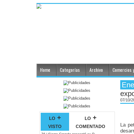
Home
Categorías
Archivo
Comercios y
Ene
exp
07/10/
lo +
lo +
La pe
visto
comentado
desar