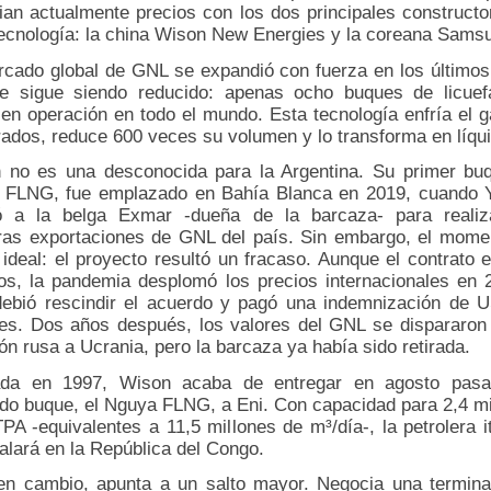
ian actualmente precios con los dos principales constructo
tecnología: la china Wison New Energies y la coreana Sams
rcado global de GNL se expandió con fuerza en los últimos
e sigue siendo reducido: apenas ocho buques de licuef
 en operación en todo el mundo. Esta tecnología enfría el g
rados, reduce 600 veces su volumen y lo transforma en líqui
 no es una desconocida para la Argentina. Su primer buq
 FLNG, fue emplazado en Bahía Blanca en 2019, cuando 
ló a la belga Exmar -dueña de la barcaza- para realiz
ras exportaciones de GNL del país. Sin embargo, el mome
 ideal: el proyecto resultó un fracaso. Aunque el contrato 
os, la pandemia desplomó los precios internacionales en 
ebió rescindir el acuerdo y pagó una indemnización de 
nes. Dos años después, los valores del GNL se dispararon 
ón rusa a Ucrania, pero la barcaza ya había sido retirada.
da en 1997, Wison acaba de entregar en agosto pas
do buque, el Nguya FLNG, a Eni. Con capacidad para 2,4 mi
A -equivalentes a 11,5 millones de m³/día-, la petrolera i
talará en la República del Congo.
en cambio, apunta a un salto mayor. Negocia una termina