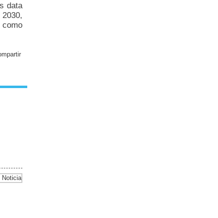
s data
a 2030,
a como