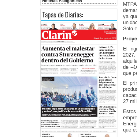
Noticias Patagonicas
MTPA,
deman
Tapas de Diarios:
ya qu
unida
Solo 
Proye
El ing
2027,
alquil
de –1
que pe
El pr
produ
capac
27 mil
Estos
empre
Energ
que es