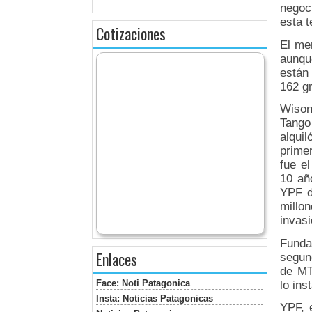
negoc
esta 
Cotizaciones
El me
aunqu
están
162 g
Wison
Tango
alqui
prime
fue el
10 añ
YPF d
millo
invasi
Funda
Enlaces
segun
de MTP
Face: Noti Patagonica
lo ins
Insta: Noticias Patagonicas
YPF, 